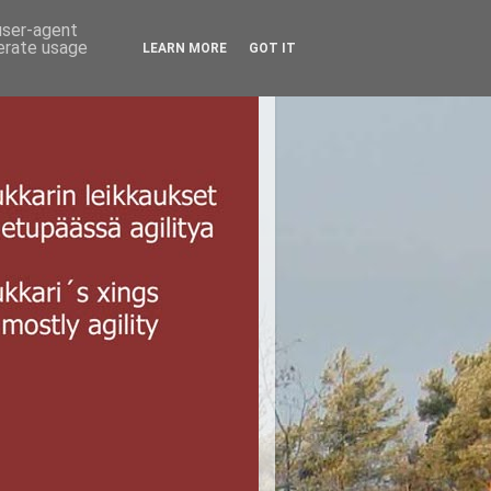
 user-agent
nerate usage
LEARN MORE
GOT IT