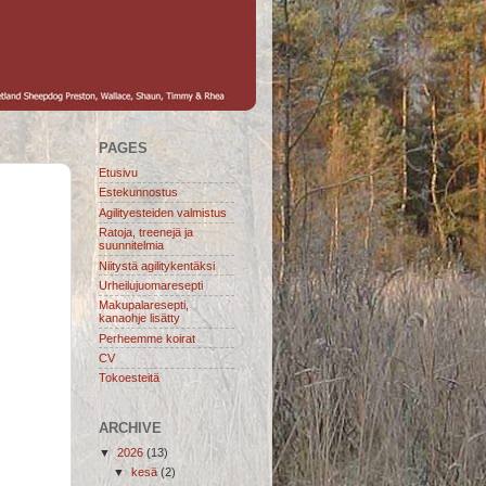
PAGES
Etusivu
Estekunnostus
Agilityesteiden valmistus
Ratoja, treenejä ja
suunnitelmia
Niitystä agilitykentäksi
Urheilujuomaresepti
Makupalaresepti,
kanaohje lisätty
Perheemme koirat
CV
Tokoesteitä
ARCHIVE
▼
2026
(13)
▼
kesä
(2)