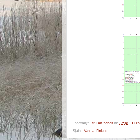
Lähettänyt
Jari Lukkarinen
klo
22:40
Ei k
Sijainti:
Vantaa, Finland