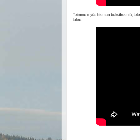
Teimme myös hieman boksitreeniä, tote
tulee.