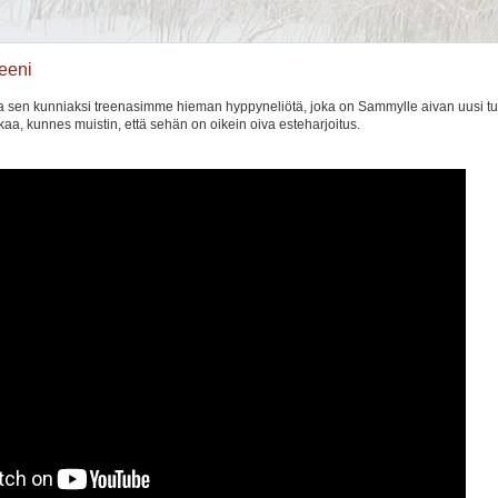
eeni
a sen kunniaksi treenasimme hieman hyppyneliötä, joka on Sammylle aivan uusi tu
kaa, kunnes muistin, että sehän on oikein oiva esteharjoitus.