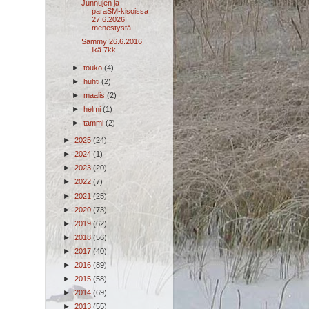
Junnujen ja
paraSM-kisoissa
27.6.2026
menestystä
Sammy 26.6.2016,
ikä 7kk
►
touko
(4)
►
huhti
(2)
►
maalis
(2)
►
helmi
(1)
►
tammi
(2)
►
2025
(24)
►
2024
(1)
►
2023
(20)
►
2022
(7)
►
2021
(25)
►
2020
(73)
►
2019
(62)
►
2018
(56)
►
2017
(40)
►
2016
(89)
►
2015
(58)
►
2014
(69)
►
2013
(55)