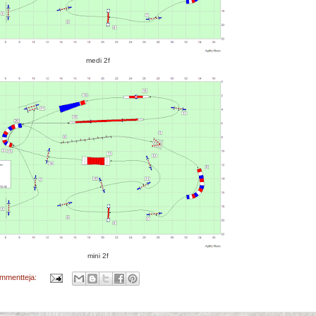
medi 2f
mini 2f
ommentteja: