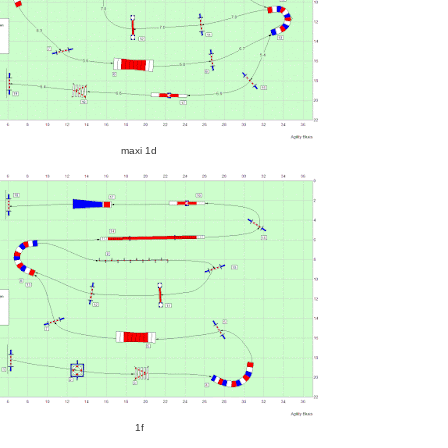
maxi 1d
1f