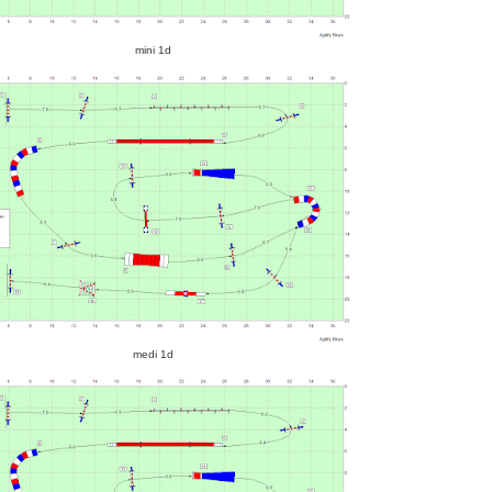
mini 1d
medi 1d