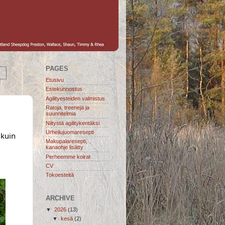
PAGES
Etusivu
Estekunnostus
Agilityesteiden valmistus
Ratoja, treenejä ja
suunnitelmia
Niitystä agilitykentäksi
Urheilujuomaresepti
kuin 
Makupalaresepti,
kanaohje lisätty
Perheemme koirat
CV
Tokoesteitä
ARCHIVE
▼
2026
(13)
▼
kesä
(2)