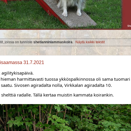
it, joissa on tunniste
shetlanninlammaskoira
.
Näytä kaikki tekstit
isaamassa 31.7.2021
 ja hieman harmittavasti tuossa ykköspalkinnossa oli sama tuomari 
aa saatu. Sivosen agiradalta nolla, Virkkalan agiradalta 10.
shelttiä radalle. Tällä kertaa muistin kammata koirankin.