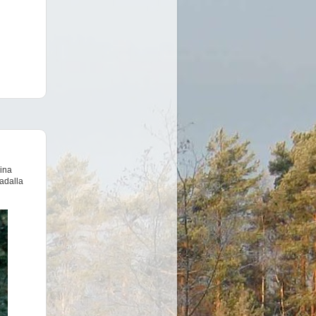
rina
radalla