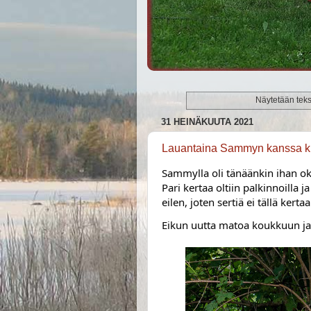
Näytetään tekst
31 HEINÄKUUTA 2021
Lauantaina Sammyn kanssa k
Pari kertaa oltiin palkinnoilla
eilen, joten sertiä ei tällä kert
Eikun uutta matoa koukkuun ja 