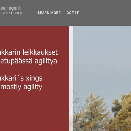
 user-agent
nerate usage
LEARN MORE
GOT IT