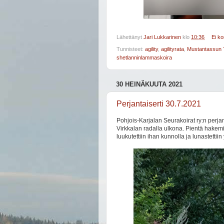
Lähettänyt
Jari Lukkarinen
klo
10:36
Ei k
Tunnisteet:
agility
,
agilityrata
,
Mustantassun T
shetlanninlammaskoira
30 HEINÄKUUTA 2021
Perjantaiserti 30.7.2021
Pohjois-Karjalan Seurakoirat ry:n perjant
Virkkalan radalla ulkona. Pientä hakemist
luukutettiin ihan kunnolla ja lunastettii