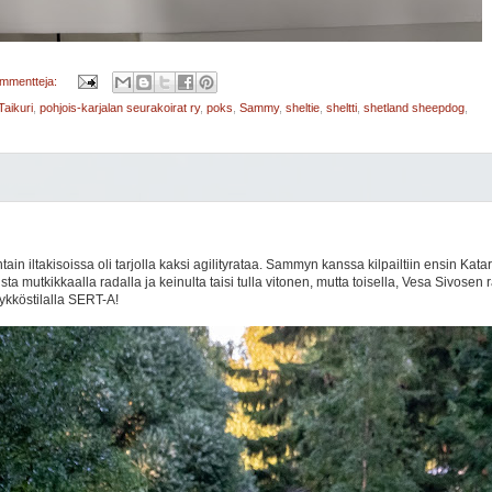
ommentteja:
aikuri
,
pohjois-karjalan seurakoirat ry
,
poks
,
Sammy
,
sheltie
,
sheltti
,
shetland sheepdog
,
ain iltakisoissa oli tarjolla kaksi agilityrataa. Sammyn kanssa kilpailtiin ensin Kata
a mutkikkaalla radalla ja keinulta taisi tulla vitonen, mutta toisella, Vesa Sivosen 
n ykköstilalla SERT-A!