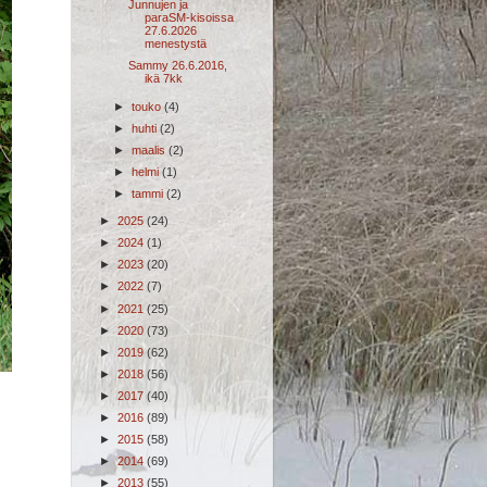
Junnujen ja
paraSM-kisoissa
27.6.2026
menestystä
Sammy 26.6.2016,
ikä 7kk
►
touko
(4)
►
huhti
(2)
►
maalis
(2)
►
helmi
(1)
►
tammi
(2)
►
2025
(24)
►
2024
(1)
►
2023
(20)
►
2022
(7)
►
2021
(25)
►
2020
(73)
►
2019
(62)
►
2018
(56)
►
2017
(40)
►
2016
(89)
►
2015
(58)
►
2014
(69)
►
2013
(55)