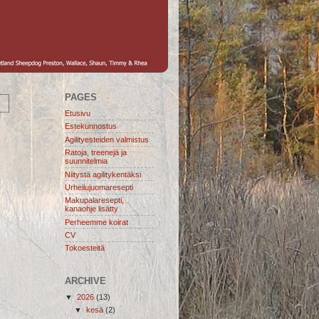
PAGES
Etusivu
Estekunnostus
Agilityesteiden valmistus
Ratoja, treenejä ja
suunnitelmia
Niitystä agilitykentäksi
Urheilujuomaresepti
Makupalaresepti,
kanaohje lisätty
Perheemme koirat
CV
Tokoesteitä
ARCHIVE
▼
2026
(13)
▼
kesä
(2)