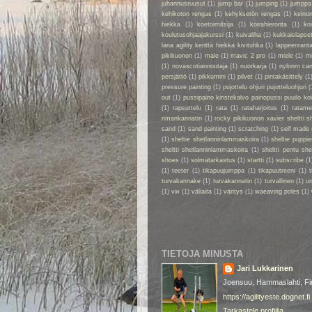
juhannusruusut
(1)
jump bar
(1)
jumping
(1)
jumppa
kehikoton rengas
(1)
kehyksetön rengas
(1)
keino
hiekka
(1)
koetoimitsija
(1)
koirahieronta
(1)
ko
koulutusohjaajakurssi
(1)
kuivaliha
(1)
kukkaislapse
lana agility kenttä hiekka kivituhka
(1)
lappeenrant
pikikuonon
(1)
male
(1)
mavic 2 pro
(1)
miele
(1)
m
(1)
novascotiannoutaja
(1)
nuorkarja
(1)
nylonm ca
persjättö
(1)
pikkumini
(1)
pilvet
(1)
pintakäsittely
(1
pressure painting
(1)
pujottelu ohjuri pujotteluohjuri
(
out
(1)
pussipaino kiristekalvo painopussi puuilo k
(1)
rapsuttelu
(1)
rata
(1)
rataharjoitus
(1)
ratame
rimankannatin
(1)
rocky pikikuonon xavier sheltti 
sand
(1)
sand painting
(1)
scratching
(1)
self made
(1)
sheltie shetlanninlammaskoira
(1)
sheltie puppie
sheltti shetlanninlammaskoira
(1)
sheltti pentu sh
shoes
(1)
solmätarkastus
(1)
startti
(1)
subscribe
(1
(1)
teeter
(1)
tikapuujumppa
(1)
tikapuutreeni
(1)
t
turvakannake
(1)
turvakannatin
(1)
turvallinen
(1)
un
(1)
vw
(1)
väliaita
(1)
väritys
(1)
waeaving poles
(1)
TIETOJA MINUSTA
Jari Lukkarinen
Joensuu, Hammaslahti, Fi
https://agilityeste.dognet.fi
Tarkastele profiilia