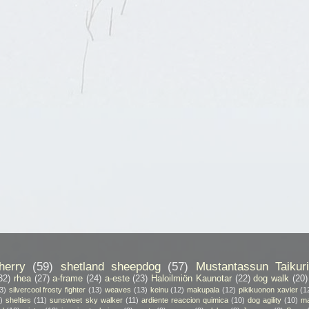
herry
(59)
shetland sheepdog
(57)
Mustantassun Taikuri
32)
rhea
(27)
a-frame
(24)
a-este
(23)
Haloilmiön Kaunotar
(22)
dog walk
(20)
3)
silvercool frosty fighter
(13)
weaves
(13)
keinu
(12)
makupala
(12)
pikikuonon xavier
(1
)
shelties
(11)
sunsweet sky walker
(11)
ardiente reaccion quimica
(10)
dog agility
(10)
ma