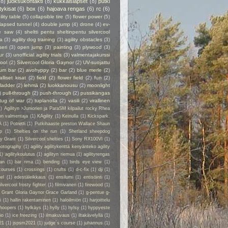
(8)
juoksukontakti
(8)
kukkaislapset
(8)
putki
itykisat
(6)
box
(6)
hajoava rengas
(6)
rc
(6)
ility table
(5)
collapsible tire
(5)
flower power
(5)
lapsed tunnel
(4)
double jump
(4)
drone
(4)
ev-
e saw
(4)
sheltti pentu sheltinpentu silvercool
a
(3)
agility dog training
(3)
agility obstacles
(3)
seri
(3)
open jump
(3)
painting
(3)
plywood
(3)
ur
(3)
unofficial agility trials
(3)
valmentajakurssi
cool
(2)
Silvercool Gloria Gaynor
(2)
UV-suojattu
ium bar
(2)
avohyppy
(2)
bar
(2)
blue merle
(2)
alliset kisat
(2)
field
(2)
flower field
(2)
fun
(2)
ladder
(2)
lehmä
(2)
luokkanousu
(2)
moonlight
)
pull-through
(2)
push-through
(2)
pussikangas
tug of war
(2)
tuplanolla
(2)
vasili
(2)
virallinen
1)
Agilityn >Juniorien ja ParaSM kilpailut rocky Rhea
on valmentaja
(1)
KAgility
(1)
Keinulla
(1)
Kickspark.
A
(1)
Potretti
(1)
Putkihaaste preston Wallace Shaun
p
(1)
Shelties on the run
(1)
Shetland sheepdog
ry Grant
(1)
Silvercool shelties
(1)
Sony RX100VI
(1)
hotography
(1)
agility agilitykenttä kenyänteko agility
1)
agilitykoulutus
(1)
agilityn riemua
(1)
agilityrengas
kan
(1)
bar rima
(1)
bending
(1)
birds eye view
(1)
courses
(1)
crossings
(1)
crufts
(1)
d-c-fix
(1)
dji
(1)
el
(1)
edestäleikkaus
(1)
ensilumi
(1)
entisöinti
(1)
ilvercool frosty fighter
(1)
filmivaneri
(1)
firewood
(1)
y Grant Gloria Gaynor Grace Garland
(1)
g-pentue g-
i
(1)
hallin rakentaminen
(1)
haloilmiön
(1)
harjoittelu
hoopers
(1)
hylkäys
(1)
hylly
(1)
hylsy
(1)
hyppyeste
io
(1)
ice freezing
(1)
ilmakuvaus
(1)
iltakävelyllä
(1)
21
(1)
jspsm2021
(1)
judge´s course
(1)
juhannus
(1)