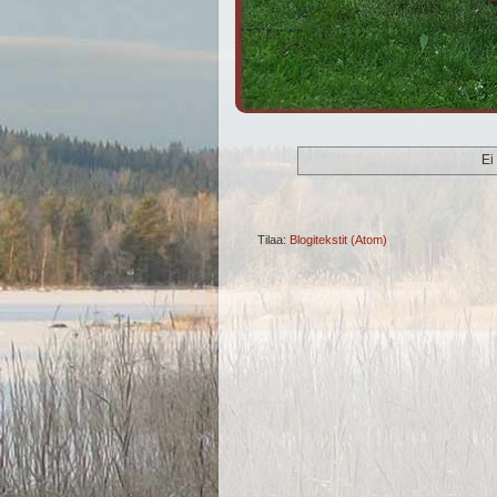
Ei
Tilaa:
Blogitekstit (Atom)