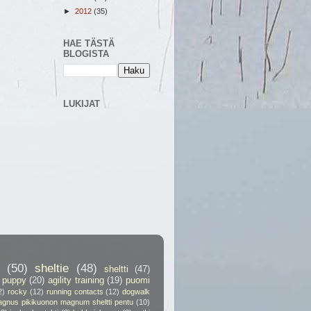
►
2012
(35)
HAE TÄSTÄ
BLOGISTA
LUKIJAT
(50)
sheltie
(48)
sheltti
(47)
puppy
(20)
agility training
(19)
puomi
2)
rocky
(12)
running contacts
(12)
dogwalk
gnus pikikuonon magnum sheltti pentu
(10)