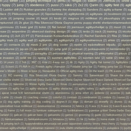
el
(10)
winter
(10)
jumping technique
(9)
pentu
(9)
rengas
(9)
slalom
(9)
Joensuu
(8)
Snow
)
hyppy
(7)
jump
(7)
obedience
(7)
pussi
(7)
säkä
(7)
2x2
(6)
Qarim
(6)
agility field
(6)
agil
6)
Ladder drill
(5)
Rubber granules
(5)
Sammy the sheepdog
(5)
Sanders
(5)
agility a-frame
(5)
ag
llace
(5)
Pikikuonon Magnum
(4)
Siperiankissa
(4)
agilitykenttä
(4)
agilityrata
(4)
boxitreeni
(4)
col
joulu
(4)
jumping course
(4)
kepit
(4)
kevät
(4)
magnus
(4)
möllikisat
(4)
pituushyppy
(4)
se
mpitunneli
(4)
2k glue
(3)
Rita Silvercool Gloria Gaynor pentu puppy sheltti shetlanninlammaskoir
ngonnousu
(3)
basic grid
(3)
boksi
(3)
flat tunnel
(3)
joensuun agilityurheilijat ry
(3)
muuri
(3)
ok
esaw
(3)
serpentine
(3)
silvercool dashing design
(3)
slats
(3)
teräs
(3)
track
(3)
training
(3)
tricolo
 skating
(2)
JoA
(2)
PT
(2)
Pärnävaaran Koiraurheilukeskus
(2)
Rachel Sanders
(2)
Rita
(2)
Silver
gility trials
(2)
agility wall
(2)
agilityeste.
(2)
agilitypöytä
(2)
agilityvalmennus
(2)
ahkio
(2)
alumin
er
(2)
contacts
(2)
dji mavic 2 pro
(2)
dog cooler
(2)
epdm
(2)
epävirallinen kilpailu.
(2)
epävir
peruskurssi
(2)
jsp-sm
(2)
jsp-sm2021
(2)
jump grid
(2)
juoksari
(2)
juoksupuomi
(2)
kentänteko
(2)
mp
(2)
obstacle
(2)
oiva
(2)
paragility
(2)
perussarja
(2)
physical training
(2)
pikkumaksi
(2)
pituus
(2
ie invasion
(2)
solid tire
(2)
spring
(2)
suomen agilityliitto
(2)
suomen talvi
(2)
table
(2)
toko
(2)
(2)
14 years
(1)
2.5tdi
(1)
360°
(1)
4-tie
(1)
4-way tee
(1)
4k
(1)
Agiity
(1)
Agility flat tunnel
(1)
Agilityliitto
(
t
(1)
Eckerö
(1)
FI-AVA-H
(1)
Finnish agility champion
(1)
Foldable jump bar
(1)
Folding jump bar
(1)
II-tas
ner´s Minder
(1)
Moon eclipse
(1)
Nenäpäibä
(1)
Official agility trials
(1)
On the leash
(1)
PK a-este
(1)
PK
ta
(1)
RC training
(1)
Rita Silvercool Gloria Gaynor
(1)
Sammy.
(1)
Sateenkaari
(1)
Shaun the shee
 sheltie sheltti
(1)
Silvercool Greta Garbo Silvercool Gloria Gaynor Silvercool Grace Garland Silvercool Ga
keskus
(1)
Valentine
(1)
Winter Agility Games
(1)
Xmas
(1)
aamusumua
(1)
ace
(1)
active track
(1)
aerialp
uipment
(1)
agility fun
(1)
agility obstacle
(1)
agility obstacles.
(1)
agility safety
(1)
agilityeste
(1)
agilityhalli
(
)
ajavat koirat fci6 lammaskoirat sheltti
(1)
alumiinirima
(1)
anna eifert
(1)
ardiente
(1)
avoeste
(1)
bal
1)
cattle
(1)
clouds
(1)
coaching course
(1)
colorful
(1)
contrast
(1)
coordination
(1)
cordura
(1)
course
(1)
se
(1)
dog agility training
(1)
dog cooling
(1)
dognet.fi
(1)
dogs
(1)
domain
(1)
dronefly
(1)
drones
(1)
du
epäviralliset kisat möllikisat
(1)
estekunnostus
(1)
etenemä
(1)
fabrics
(1)
fi ava
(1)
fi-ava
(1)
fi-ava fi-ava-hs
ing
(1)
frame
(1)
full moon
(1)
furniture salesperson
(1)
fysiikkatreeni
(1)
g-pentue g-litter Greta Garbo Gar
Garland
(1)
galican
(1)
galican base
(1)
galvanoitu
(1)
games
(1)
grooming
(1)
guide
(1)
halkokuorma
(1)
hall
a
(1)
hiekkamaalaus
(1)
hiekkatekonurmi
(1)
hihnassa
(1)
hiihto
(1)
hk
(1)
holder
(1)
home made
(1)
hoop
(1)
 ht jumping tech
(1)
hyppytekniikka perussarja set point taipuminen sammy timmy rhea cherry
(1)
hyppyval
ensuun agilityurheilijat
(1)
jokirannan maneesi
(1)
joulu sheltti shetlanninlammaskoira
(1)
joulupäivä
(1)
jsp20