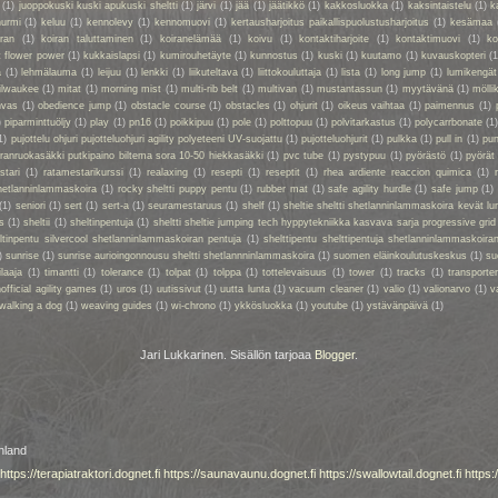
(1)
juoppokuski kuski apukuski sheltti
(1)
järvi
(1)
jää
(1)
jäätikkö
(1)
kakkosluokka
(1)
kaksintaistelu
(1)
k
nurmi
(1)
keluu
(1)
kennolevy
(1)
kennomuovi
(1)
kertausharjoitus paikallispuolustusharjoitus
(1)
kesämaa
iran
(1)
koiran taluttaminen
(1)
koiranelämää
(1)
koivu
(1)
kontaktiharjoite
(1)
kontaktimuovi
(1)
ko
t flower power
(1)
kukkaislapsi
(1)
kumirouhetäyte
(1)
kunnostus
(1)
kuski
(1)
kuutamo
(1)
kuvauskopteri
(1
a
(1)
lehmälauma
(1)
leijuu
(1)
lenkki
(1)
liikuteltava
(1)
liittokouluttaja
(1)
lista
(1)
long jump
(1)
lumikengät
ilwaukee
(1)
mitat
(1)
morning mist
(1)
multi-rib belt
(1)
multivan
(1)
mustantassun
(1)
myytävänä
(1)
mölli
nvas
(1)
obedience jump
(1)
obstacle course
(1)
obstacles
(1)
ohjurit
(1)
oikeus vaihtaa
(1)
paimennus
(1)
)
piparminttuöljy
(1)
play
(1)
pn16
(1)
poikkipuu
(1)
pole
(1)
polttopuu
(1)
polvitarkastus
(1)
polycarrbonate
(1
1)
pujottelu ohjuri pujotteluohjuri agility polyeteeni UV-suojattu
(1)
pujotteluohjurit
(1)
pulkka
(1)
pull in
(1)
pun
oiranruokasäkki putkipaino biltema sora 10-50 hiekkasäkki
(1)
pvc tube
(1)
pystypuu
(1)
pyörästö
(1)
pyörät
stari
(1)
ratamestarikurssi
(1)
realaxing
(1)
resepti
(1)
reseptit
(1)
rhea ardiente reaccion quimica
(1)
shetlanninlammaskoira
(1)
rocky sheltti puppy pentu
(1)
rubber mat
(1)
safe agility hurdle
(1)
safe jump
(1)
(1)
seniori
(1)
sert
(1)
sert-a
(1)
seuramestaruus
(1)
shelf
(1)
sheltie sheltti shetlanninlammaskoira kevät lu
s
(1)
sheltii
(1)
sheltinpentuja
(1)
sheltti sheltie jumping tech hyppytekniikka kasvava sarja progressive grid
eltinpentu silvercool shetlanninlammaskoiran pentuja
(1)
shelttipentu shelttipentuja shetlanninlammaskoiran
)
sunrise
(1)
sunrise aurioingonnousu sheltti shetlannninlammaskoira
(1)
suomen eläinkoulutuskeskus
(1)
su
ilaaja
(1)
timantti
(1)
tolerance
(1)
tolpat
(1)
tolppa
(1)
tottelevaisuus
(1)
tower
(1)
tracks
(1)
transporte
official agility games
(1)
uros
(1)
uutissivut
(1)
uutta lunta
(1)
vacuum cleaner
(1)
valio
(1)
valionarvo
(1)
v
walking a dog
(1)
weaving guides
(1)
wi-chrono
(1)
ykkösluokka
(1)
youtube
(1)
ystävänpäivä
(1)
Jari Lukkarinen. Sisällön tarjoaa
Blogger
.
nland
https://terapiatraktori.dognet.fi
https://saunavaunu.dognet.fi
https://swallowtail.dognet.fi
https: