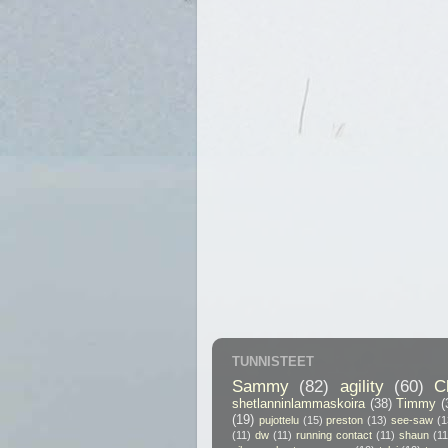
TUNNISTEET
Sammy
(82)
agility
(60)
C
shetlanninlammaskoira
(38)
Timmy
(
(19)
pujottelu
(15)
preston
(13)
see-saw
(1
(11)
dw
(11)
running contact
(11)
shaun
(11