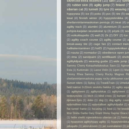
silvercool extra essence
(10)
talvi
(10)
tunn
(8)
rubber skin
(8)
agility jump
(7)
finland
(7
siberian cat
(6)
tunneli
(6)
tyre
(6)
weaving
(
hyppyrata
(5)
ice
(5)
poks
(5)
pvc
(5)
tire
(5)
wa
kisat
(4)
finnish winter
(4)
hyppytekniikka
(4)
shetlanninlammaskoiran pentuja
(4)
treat
(4)
u
agility track
(3)
alumiini
(3)
aluminium
(3)
auri
pohjois-karjalan seurakoirat ry
(3)
pöytä
(3)
se
(3)
voikukkapelto
(3)
wall
(3)
2k
(2)
DIY
(2)
Ice
(2)
agility coach course
(2)
agility course
(2)
a
break-away tire
(2)
cage fan
(2)
contact train
hallirakentaminen
(2)
hs65
(2)
hyppytekniikan 
(2)
nauta
(2)
normadur
(2)
obedience open ju
(2)
rima
(2)
sandpaint
(2)
sertifikaatti
(2)
shelt
agilitykilpailu
(2)
weaving guide
(2)
wide jump
Sammy Cherry Koiraurheilukeskus Savo
(1)
Agime
Esla
(1)
Kurkimäki
(1)
Lasse Virén
(1)
Liperi
(1)
Man
Timmy Rhea Sammy Cherry Rocky Magnus Ri
shetlanninlammaskoira puppy rocky pikikuonon xavier
Sunset riders
(1)
Syksy
(1)
Treat&Train
(1)
Urheilu
field traktori 0-22mm seulottu hiekka
(1)
agility eq
(1)
agilitytreeni
(1)
agilitytulokas
(1)
aglitytreeni
(1
birdseyeview
(1)
bitch
(1)
blind cross
(1)
bumper
(
djimavic2pro
(1)
dobo
(1)
dog
(1)
dog agility cour
epävirallinen kisa
(1)
epäviralliset agilitykilpailut
(1)
flat tunnel frame
(1)
focusing
(1)
food
(1)
for breed
litter Greta Garbo Gary Grant Gloria Gaynor Grace 
(1)
heltie sheltti siperiankissa siberian cat
(1)
hiekk
(1)
hyppyeste agilityhyppy agility
(1)
hyppytekniikka
jalkapallo
(1)
jalostukseen
(1)
jari suomalainen
(1)
jo