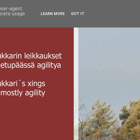
 user-agent
nerate usage
LEARN MORE
GOT IT